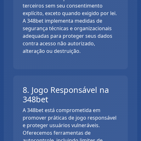
terceiros sem seu consentimento
explícito, exceto quando exigido por lei.
A 348bet implementa medidas de
segurança técnicas e organizacionais
adequadas para proteger seus dados
contra acesso não autorizado,
alteração ou destruição.
8. Jogo Responsável na
348bet
A 348bet está comprometida em
promover práticas de jogo responsável
e proteger usuários vulneráveis.
Oferecemos ferramentas de
autocontrole, incluindo limites de