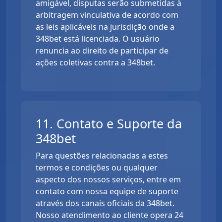
amigável, disputas serão submetidas à
arbitragem vinculativa de acordo com
as leis aplicáveis na jurisdição onde a
348bet está licenciada. O usuário
renuncia ao direito de participar de
ações coletivas contra a 348bet.
11. Contato e Suporte da
348bet
Para questões relacionadas a estes
termos e condições ou qualquer
aspecto dos nossos serviços, entre em
contato com nossa equipe de suporte
através dos canais oficiais da 348bet.
Nosso atendimento ao cliente opera 24