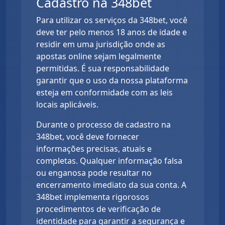
Cadastro na 348bet
Para utilizar os serviços da 348bet, você
deve ter pelo menos 18 anos de idade e
residir em uma jurisdição onde as
apostas online sejam legalmente
permitidas. É sua responsabilidade
garantir que o uso da nossa plataforma
esteja em conformidade com as leis
locais aplicáveis.
Durante o processo de cadastro na
348bet, você deve fornecer
informações precisas, atuais e
completas. Qualquer informação falsa
ou enganosa pode resultar no
encerramento imediato da sua conta. A
348bet implementa rigorosos
procedimentos de verificação de
identidade para garantir a segurança e