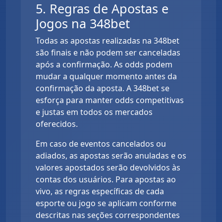
5. Regras de Apostas e
Jogos na 348bet
Todas as apostas realizadas na 348bet
são finais e não podem ser canceladas
após a confirmação. As odds podem
mudar a qualquer momento antes da
confirmação da aposta. A 348bet se
esforça para manter odds competitivas
e justas em todos os mercados
oferecidos.
Em caso de eventos cancelados ou
adiados, as apostas serão anuladas e os
valores apostados serão devolvidos às
contas dos usuários. Para apostas ao
vivo, as regras específicas de cada
esporte ou jogo se aplicam conforme
descritas nas seções correspondentes