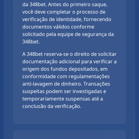
da 348bet. Antes do primeiro saque,
você deve completar o processo de
verificação de identidade, fornecendo
documentos válidos conforme
solicitado pela equipe de segurança da
348bet.
A 348bet reserva-se o direito de solicitar
documentação adicional para verificar a
origem dos fundos depositados, em
conformidade com regulamentações
anti-lavagem de dinheiro. Transações
suspeitas podem ser investigadas e
temporariamente suspensas até a
conclusão da verificação.