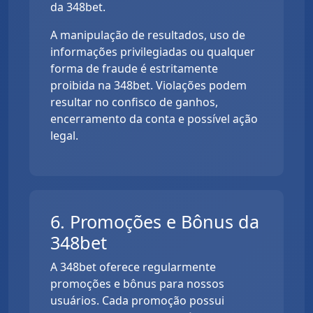
da 348bet.
A manipulação de resultados, uso de
informações privilegiadas ou qualquer
forma de fraude é estritamente
proibida na 348bet. Violações podem
resultar no confisco de ganhos,
encerramento da conta e possível ação
legal.
6. Promoções e Bônus da
348bet
A 348bet oferece regularmente
promoções e bônus para nossos
usuários. Cada promoção possui