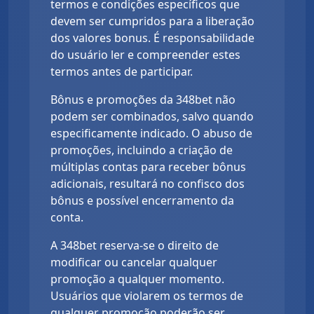
termos e condições específicos que
devem ser cumpridos para a liberação
dos valores bonus. É responsabilidade
do usuário ler e compreender estes
termos antes de participar.
Bônus e promoções da 348bet não
podem ser combinados, salvo quando
especificamente indicado. O abuso de
promoções, incluindo a criação de
múltiplas contas para receber bônus
adicionais, resultará no confisco dos
bônus e possível encerramento da
conta.
A 348bet reserva-se o direito de
modificar ou cancelar qualquer
promoção a qualquer momento.
Usuários que violarem os termos de
qualquer promoção poderão ser