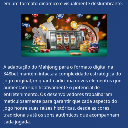
em um formato dinâmico e visualmente deslumbrante.
A adaptação do Mahjong para o formato digital na
348bet mantém intacta a complexidade estratégica do
jogo original, enquanto adiciona novos elementos que
aumentam significativamente o potencial de
entretenimento. Os desenvolvedores trabalharam
meticulosamente para garantir que cada aspecto do
jogo honre suas raízes históricas, desde as cores
tradicionais até os sons autênticos que acompanham
cada jogada.