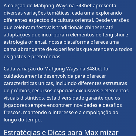
A coleção de Mahjong Ways na 348bet apresenta
diversas variações temáticas, cada uma explorando
diferentes aspectos da cultura oriental. Desde versões
que celebram festivais tradicionais chineses até
adaptações que incorporam elementos de feng shui e
astrologia oriental, nossa plataforma oferece uma
gama abrangente de experiências que atendem a todos
os gostos e preferências.
Cada variação do Mahjong Ways na 348bet foi
cuidadosamente desenvolvida para oferecer
características únicas, incluindo diferentes estruturas
de prêmios, recursos especiais exclusivos e elementos
visuais distintivos. Esta diversidade garante que os
jogadores sempre encontrem novidades e desafios
frescos, mantendo o interesse e a empolgação ao
longo do tempo.
Estratégias e Dicas para Maximizar