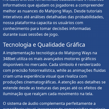
informativos que ajudam os jogadores a compreender
melhor as nuances do Mahjong Ways. Desde tutoriais
interativos até análises detalhadas das probabilidades,
nossa plataforma capacita os usuários com
conhecimento para tomar decisões informadas
durante suas sessões de jogo.
Tecnologia e Qualidade Gráfica
A implementação tecnológica do Mahjong Ways na
348bet utiliza os mais avançados motores gráficos
disponíveis no mercado. Cada símbolo é renderizado
com precisão fotorrealística, while as animações fluidas
criam uma experiência visual que rivaliza com
produções cinematográficas. A atenção aos detalhes se
estende desde as texturas das peças até os efeitos de
iluminação que realçam cada movimento na tela.
O sistema de áudio complementa perfeitamente a