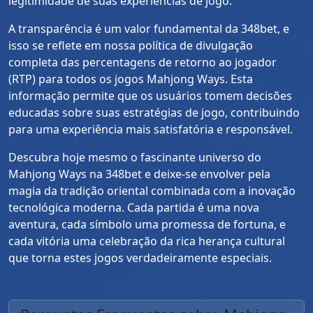
legitimidade de suas experiências de jogo.
A transparência é um valor fundamental da 348bet, e
isso se reflete em nossa política de divulgação
completa das percentagens de retorno ao jogador
(RTP) para todos os jogos Mahjong Ways. Esta
informação permite que os usuários tomem decisões
educadas sobre suas estratégias de jogo, contribuindo
para uma experiência mais satisfatória e responsável.
Descubra hoje mesmo o fascinante universo do
Mahjong Ways na 348bet e deixe-se envolver pela
magia da tradição oriental combinada com a inovação
tecnológica moderna. Cada partida é uma nova
aventura, cada símbolo uma promessa de fortuna, e
cada vitória uma celebração da rica herança cultural
que torna estes jogos verdadeiramente especiais.